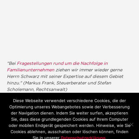
"Bei
Fragestellungen rund um die Nachfolge in
Familienunternehmen
ziehen wir immer wieder gerne
Herrn Schwarz mit seiner Expertise auf diesem Gebiet
hinzu." (Markus Frank, Steuerberater und Stefan
Scholemann, Rechtsanwalt)
Diese Webseite verwendet verschiedene Cookies, die der
Optimierung unseres Webangebotes sowie der Verbesserung
der Navigation dienen. Indem Sie weiter surfen, akzeptieren
Sie, dass diese grundlegenden Cookies auf Ihrem Computer
oder mobilen Endgerät gespeichert werden. Hinweise, wie Sie
Cookies ablehnen, ausschalten oder löschen können, finden
Sie in unserer
Datenschutzerklärung
.