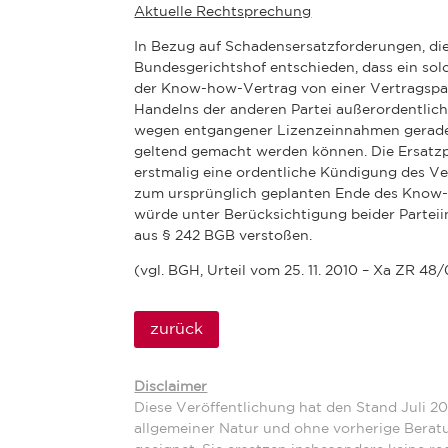
Aktuelle Rechtsprechung
In Bezug auf Schadensersatzforderungen, di
Bundesgerichtshof entschieden, dass ein solc
der Know-how-Vertrag von einer Vertragspar
Handelns der anderen Partei außerordentlic
wegen entgangener Lizenzeinnahmen gerade
geltend gemacht werden können. Die Ersatzpf
erstmalig eine ordentliche Kündigung des V
zum ursprünglich geplanten Ende des Know-
würde unter Berücksichtigung beider Partei
aus § 242 BGB verstoßen.
(vgl. BGH, Urteil vom 25. 11. 2010 – Xa ZR 48
zurück
Disclaimer
Diese Veröffentlichung hat den Stand Juli 20
allgemeiner Natur und ohne vorherige Beratu