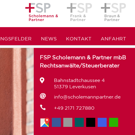
UNGSFELDER
NEWS
KONTAKT
ANFAHRT
FSP Scholemann & Partner mbB
Rechtsanwälte/Steuerberater

Bahnstadtchaussee 4
51379 Leverkusen

info@scholemannpartner.de

+49 2171 727880