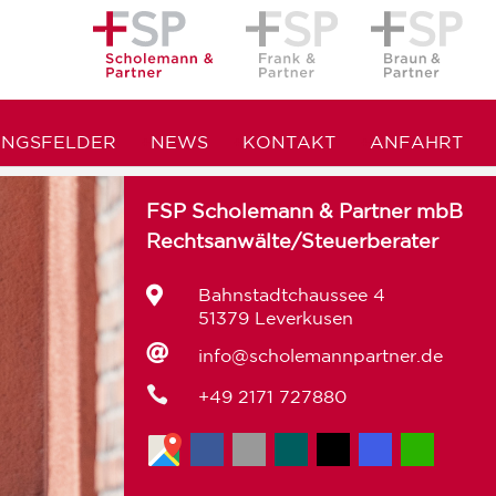
UNGSFELDER
NEWS
KONTAKT
ANFAHRT
FSP Scholemann & Partner mbB
Rechtsanwälte/Steuerberater

Bahnstadtchaussee 4
51379 Leverkusen

info@scholemannpartner.de

+49 2171 727880