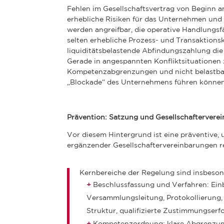
Fehlen im Gesellschaftsvertrag von Beginn a
erhebliche Risiken für das Unternehmen und 
werden angreifbar, die operative Handlungsf
selten erhebliche Prozess- und Transaktion
liquiditätsbelastende Abfindungszahlung die f
Gerade in angespannten Konfliktsituationen z
Kompetenzabgrenzungen und nicht belastbar
„Blockade“ des Unternehmens führen können
Prävention: Satzung und Gesellschafterver
Vor diesem Hintergrund ist eine präventive,
ergänzender Gesellschaftervereinbarungen r
Kernbereiche der Regelung sind insbeson
Beschlussfassung und Verfahren:
Ein
Versammlungsleitung, Protokollierung,
Struktur, qualifizierte Zustimmungserfo
Kompetenzordnung:
klare Abgrenzun