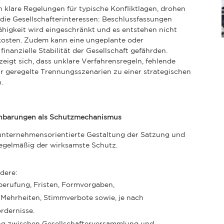
n klare Regelungen für typische Konfliktlagen, drohen
die Gesellschafterinteressen: Beschlussfassungen
ähigkeit wird eingeschränkt und es entstehen nicht
skosten. Zudem kann eine ungeplante oder
inanzielle Stabilität der Gesellschaft gefährden.
eigt sich, dass unklare Verfahrensregeln, fehlende
 geregelte Trennungsszenarien zu einer strategischen
.
einbarungen als Schutzmechanismus
 unternehmensorientierte Gestaltung der Satzung und
egelmäßig der wirksamste Schutz.
dere:
berufung, Fristen, Formvorgaben,
 Mehrheiten, Stimmverbote sowie, je nach
rdernisse.
g zwischen Gesellschafterversammlung und