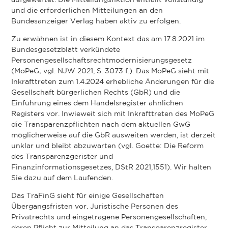
aufgewertet. Die Mitteilungsfiktion entfällt vollständig
und die erforderlichen Mitteilungen an den
Bundesanzeiger Verlag haben aktiv zu erfolgen.
Zu erwähnen ist in diesem Kontext das am 17.8.2021 im
Bundesgesetzblatt verkündete
Personengesellschaftsrechtmodernisierungsgesetz
(MoPeG; vgl. NJW 2021, S. 3073 f.). Das MoPeG sieht mit
Inkrafttreten zum 1.4.2024 erhebliche Änderungen für die
Gesellschaft bürgerlichen Rechts (GbR) und die
Einführung eines dem Handelsregister ähnlichen
Registers vor. Inwieweit sich mit Inkrafttreten des MoPeG
die Transparenzpflichten nach dem aktuellen GwG
möglicherweise auf die GbR ausweiten werden, ist derzeit
unklar und bleibt abzuwarten (vgl. Goette: Die Reform
des Transparenzgerister und
Finanzinformationsgesetzes, DStR 2021,1551). Wir halten
Sie dazu auf dem Laufenden.
Das TraFinG sieht für einige Gesellschaften
Übergangsfristen vor. Juristische Personen des
Privatrechts und eingetragene Personengesellschaften,