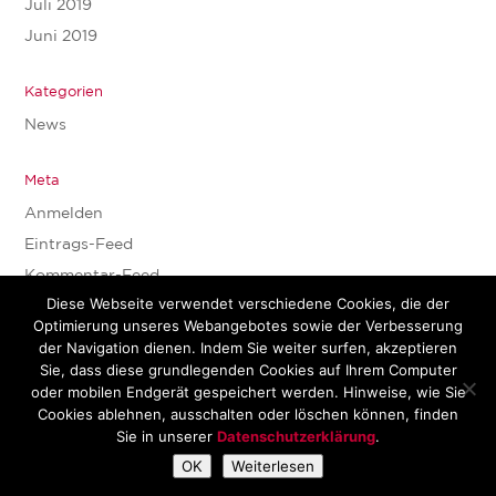
Juli 2019
Juni 2019
Kategorien
News
Meta
Anmelden
Eintrags-Feed
Kommentar-Feed
Diese Webseite verwendet verschiedene Cookies, die der
WordPress.org
Optimierung unseres Webangebotes sowie der Verbesserung
der Navigation dienen. Indem Sie weiter surfen, akzeptieren
Sie, dass diese grundlegenden Cookies auf Ihrem Computer
oder mobilen Endgerät gespeichert werden. Hinweise, wie Sie
Cookies ablehnen, ausschalten oder löschen können, finden
Sie in unserer
Datenschutzerklärung
.
Copyright © FSP Scholemann & Partner |
IMPRESSUM
|
OK
Weiterlesen
DATENSCHUTZ